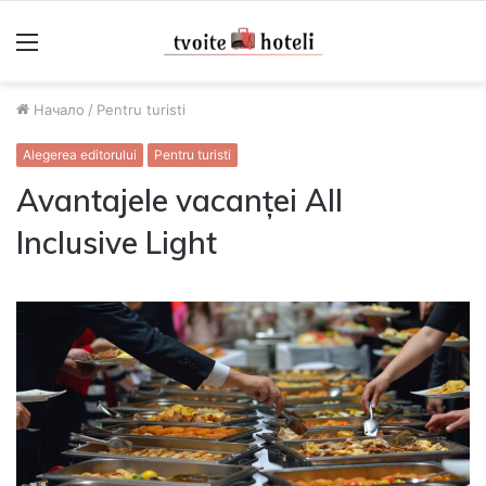
Меню
Начало
/
Pentru turisti
Alegerea editorului
Pentru turisti
Avantajele vacanței All
Inclusive Light