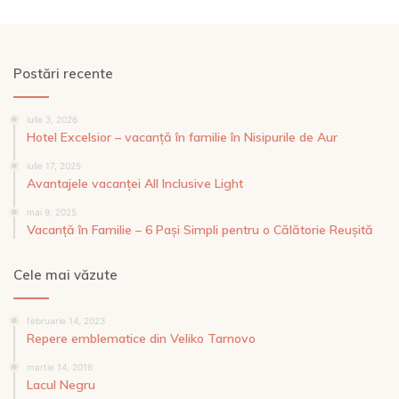
Postări recente
iulie 3, 2026
Hotel Excelsior – vacanță în familie în Nisipurile de Aur
iulie 17, 2025
Avantajele vacanței All Inclusive Light
mai 9, 2025
Vacanță în Familie – 6 Pași Simpli pentru o Călătorie Reușită
Cele mai văzute
februarie 14, 2023
Repere emblematice din Veliko Tarnovo
martie 14, 2016
Lacul Negru