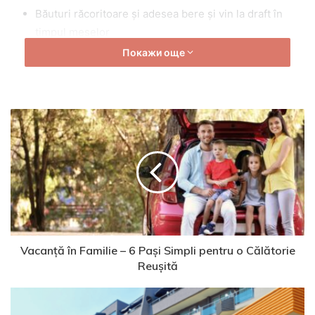
Băuturi răcoritoare și adesea bere și vin la draft în
timpul meselor
Покажи още
Acces la facilitățile de bază ale hotelului: piscine, loc
de joacă pentru copii etc.
Ceea ce diferențiază acest tip de serviciu este limitarea
băuturilor în afara meselor și lipsa gustărilor și băuturilor
alcoolice disponibile în mod constant, așa cum se întâmplă
la All Inclusive complet.
Avantaje principale
1. Preț mai accesibil – fără compromisuri la calitate
Vacanță în Familie – 6 Pași Simpli pentru o Călătorie
Unul dintre cele mai mari avantaje ale All Inclusive Light
Reușită
este prețul accesibil, care îl face mai atractiv pentru un
public mai larg. Dacă sunteți în căutarea unei vacanțe
confortabile fără a cheltui prea mult, acest pachet oferă un