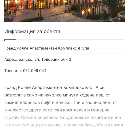
Информация за обекта
Гранд Рояле Апартаментен Комплекс & Спа
Адрес: Банско, ул. Тодорини очи 3
Телефон: 074 996 044
Гранд Рояле Апартаментен Комплекс & СПА се
разполага само на няколко минути ходене пеш от
самият кабинков лифт в Банско. Той е заобиколен от
множество други хотелски комплекси и модерни
сгради. Самият комплекс е поддръжник на автентичен
стил и присъща романтика, примесвайки добрата визия