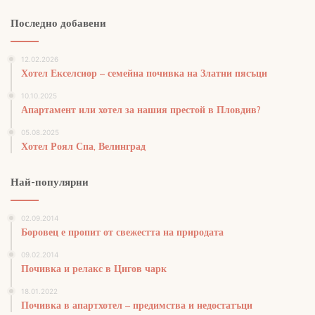
Последно добавени
12.02.2026
Хотел Екселсиор – семейна почивка на Златни пясъци
10.10.2025
Апартамент или хотел за нашия престой в Пловдив?
05.08.2025
Хотел Роял Спа, Велинград
Най-популярни
02.09.2014
Боровец е пропит от свежестта на природата
09.02.2014
Почивка и релакс в Цигов чарк
18.01.2022
Почивка в апартхотел – предимства и недостатъци