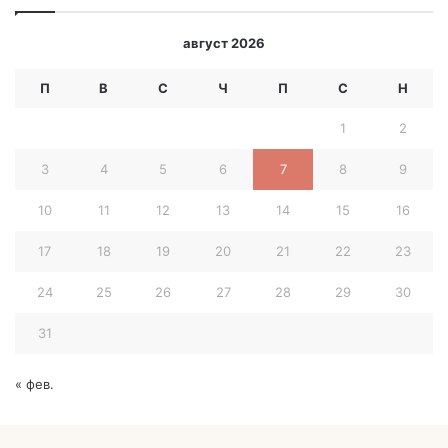
Банско до кабинковия лифт е изцяло завършен в стила
август 2026
на сгради в околността и представлява уникален
ансамбъл подправен с традиционния за Банско дух на
П
В
С
Ч
П
С
Н
романтика.
Апартаментен комплекс в Банско до кабинковия лифт е
1
2
с категория на четири звезден комфорт, обгърнат от
3
4
5
6
7
8
9
присъщата му елегантност и сбор от форми, обеми,
функционалност и многотоние.
10
11
12
13
14
15
16
17
18
19
20
21
22
23
24
25
26
27
28
29
30
31
« фев.