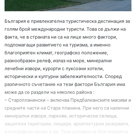
България е привлекателна туристическа дестинация за
голям брой международни туристи. Това се дължи на
факта, че в страната ни са на лице много фактори,
подпомагащи развитието на туризма, а именно
благоприятен климат, географско положение,
разнообразен релеф, излаз на море, минерални
лечебни извори, курорти с луксозни хотели,
исторически и културни забележителности. Според
различното съчетание на тези фактори България има
може да се раздели на няколко района :
– Старопланински – включва Предбалканските масиви и
средните части на Стара планина. При него са налични
минерални извори, паркове, исторически селища,
защитени територии, пещери, архитектурни резервати,
етнографски музеи и др. Тези условия са благоприятни