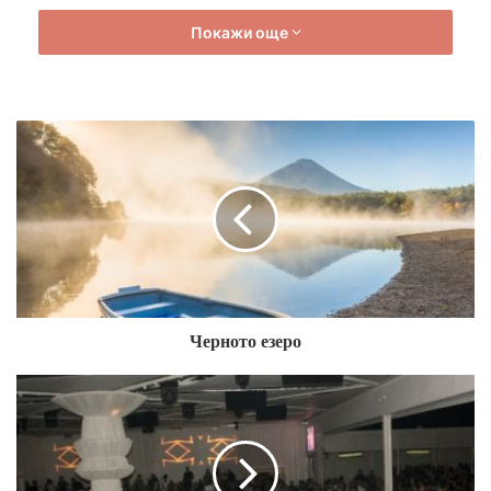
за развитие на балнеолечебен туризъм, екотуризъм,
Покажи още
агротуризъм, етнотуризъм, познавателен туризъм и др.
Главните центрове са Велико Търново, Троян, Елена,
Тетевен, Трявна, Котел и др. Най-известните хотели в
района са хотелите във Велико Търново. Към тях спадат
както луксозни, така и хотели за всички класи.
– Средногорски – той обхваща Средна гора и
Задбалкана. При него основни фактори за развитието на
туризма са фолклорът, изворите с лечебна минерална
вода, язовирите, селищата с историческо значение,
архитектурата във възрожденски дух и др. Базирайки се
на тези фактори, районът е благоприятен за
Черното езеро
екотуризъм, риболов, познавателен туризъм,
агротуризъм, ловен туризъм и др. Основните центрове
са Копривщица, Казанлък, Панагюрище, Сопот,
Калофер, Карлово и др. Този район е с голямо
историческо значение за страната ни и това го прави