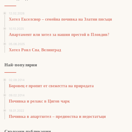
12.02.2026
Хотел Екселсиор – семейна почивка на Златни пясъци
10.10.2025
Апартамент или хотел за нашия престой в Пловдив?
05.08.2025
Хотел Роял Спа, Велинград
Най-популярни
02.09.2014
Боровец е пропит от свежестта на природата
09.02.2014
Почивка и релакс в Цигов чарк
18.01.2022
Почивка в апартхотел – предимства и недостатъци
Свързани публикации