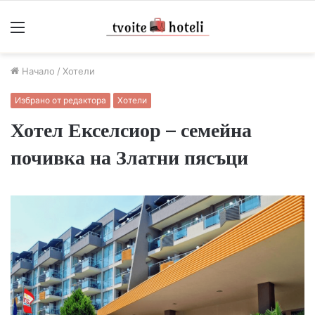
Меню
Начало
/
Хотели
Избрано от редактора
Хотели
Хотел Екселсиор – семейна
почивка на Златни пясъци