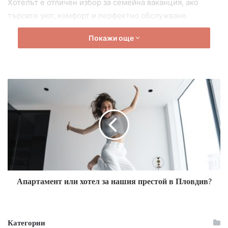
Хотелът е отличен избор за семейна ваканция, ако
търсите уют, комфорт и перфектно обслужване.
Покажи още
В близост до центъра и плажа
Хотел Екселсиор се намира на чудесно място. Ако
изберете да прекарате там своята семейна почивка на
Златни пясъци, ще ви делят само 300 м от центъра и
плажа. Съчетавайки модерен дизайн и комфорт,
хотелът предлага на своите гости широка гама от
удобства и услуги.
Шест опции за настаняване
Стаите са просторни и стилно обзаведени, създавайки
уютна обстановка за почивка и релакс. Всички стаи са
Апартамент или хотел за нашия престой в Пловдив?
оборудвани с телевизор с плосък екран, климатик,
минихладилник. Някои от тях са с балкон. Помещенията
са с различен капацитет, като максимално в
Категории
апартаментите могат да се настанят петима.