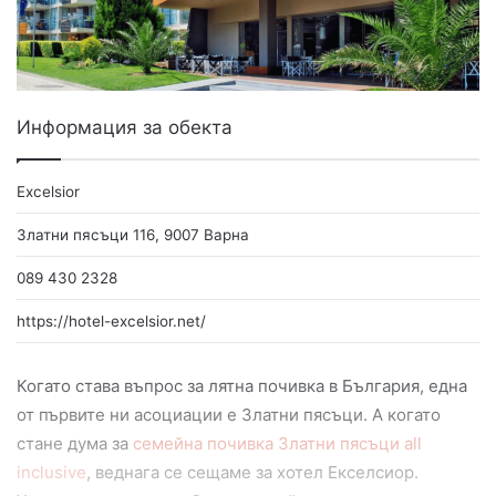
Информация за обекта
Excelsior
Златни пясъци 116, 9007 Варна
089 430 2328
https://hotel-excelsior.net/
Когато става въпрос за лятна почивка в България, една
от първите ни асоциации е Златни пясъци. А когато
стане дума за
семейна почивка Златни пясъци all
inclusive
, веднага се сещаме за хотел Екселсиор.