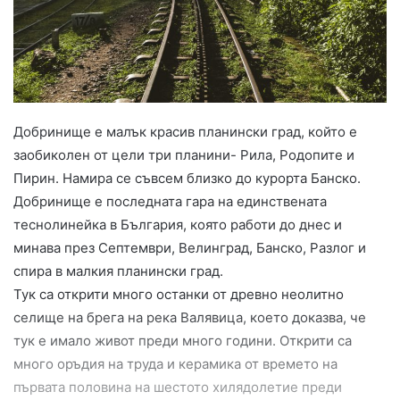
Добринище е малък красив планински град, който е
заобиколен от цели три планини- Рила, Родопите и
Пирин. Намира се съвсем близко до курорта Банско.
Добринище е последната гара на единствената
теснолинейка в България, която работи до днес и
минава през Септември, Велинград, Банско, Разлог и
спира в малкия планински град.
Тук са открити много останки от древно неолитно
селище на брега на река Валявица, което доказва, че
тук е имало живот преди много години. Открити са
много оръдия на труда и керамика от времето на
първата половина на шестото хилядолетие преди