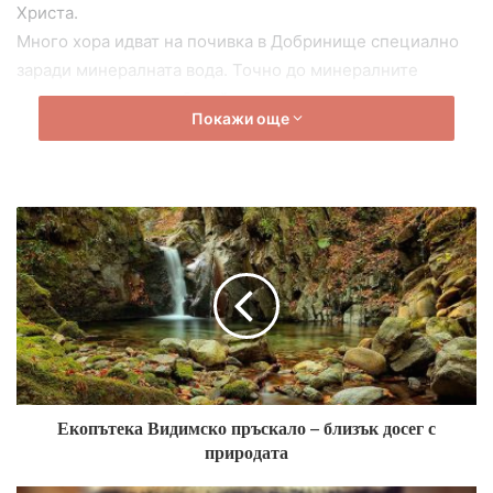
Христа.
Много хора идват на почивка в Добринище специално
заради минералната вода. Точно до минералните
извори са открити и басейни още от римско време,
Покажи още
което доказва,че още римското население е познавало
силата на лековитата вода в града.
По време на турското робство много хора изоставят
домовете си и се качват в Пирин, за да търсят спасение.
Така за повече от 100 години Добринище е заличено от
картата. По време на Възраждането хората се връщат и
започва растеж на населението. През 1896 година тук е
създаден комитет на ВМРО, който е ръководен лично от
Гоце Делчев. Тогава са построени училището и
църквата в града.
По течението на реката в Добринище са намира един от
Екопътека Видимско пръскало – близък досег с
най-известните басейни с минерална вода в цялата
природата
страна, който носи името Римско банче. Тук се намира