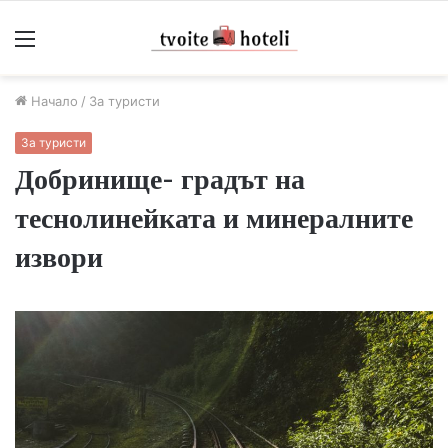
Меню
Начало
/
За туристи
За туристи
Добринище- градът на
теснолинейката и минералните
извори