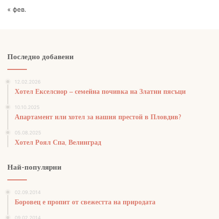
« фев.
Последно добавени
12.02.2026
Хотел Екселсиор – семейна почивка на Златни пясъци
10.10.2025
Апартамент или хотел за нашия престой в Пловдив?
05.08.2025
Хотел Роял Спа, Велинград
Най-популярни
02.09.2014
Боровец е пропит от свежестта на природата
09.02.2014