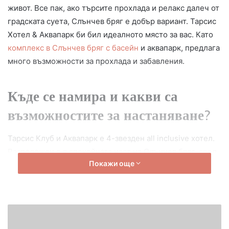
живот. Все пак, ако търсите прохлада и релакс далеч от
градската суета, Слънчев бряг е добър вариант. Тарсис
Хотел & Аквапарк би бил идеалното място за вас. Като
комплекс в Слънчев бряг с басейн
и аквапарк, предлага
много възможности за прохлада и забавления.
Къде се намира и какви са
възможностите за настаняване?
Тарсис Клуб и Аквапарк е 4-звезден all inclusive хотел.
Разположен е в спокойната част на Слънчев бряг, сред
Покажи още
зеленина и красиви градини. Съчетавайки модерен
дизайн и комфорт, комплексът предлага на своите гости
отлични условия за семейна почивка.
Тарсис гарантира настаняване в модерни и уютни стаи и