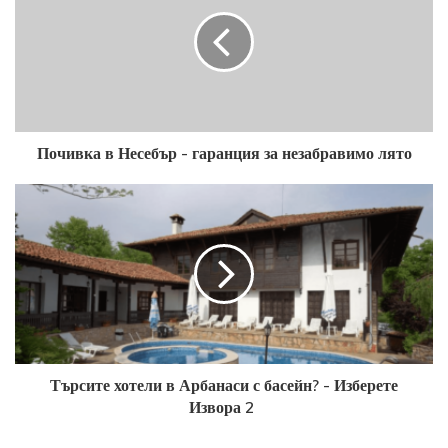
апартаменти. Всяко помещение е стилно обзаведено и
разполага с всички удобства, необходими за безгрижен
летен престой. Безжичен интернет, телевизор и
климатик са само част от удобствата, които можете да
очаквате.
Почивка в Несебър - гаранция за незабравимо лято
Какви развлечения предлага?
Тарсис разполага с уелнес зона, където можете да се
потопите в свят на релаксация и блаженство. Масажите
и терапиите, предлагани в спа центъра, са перфектният
начин да забравите за напрежението и умората. Уелнес
центърът е със сауна, джакузи и зона за релакс.
Безспорно любими места на гостите са външните
Търсите хотели в Арбанаси с басейн? - Изберете
басейни и аквапарка. Споменахме вече, че Тарсис е
Извора 2
комплекс в Слънчев бряг с басейн. Два външни басейна