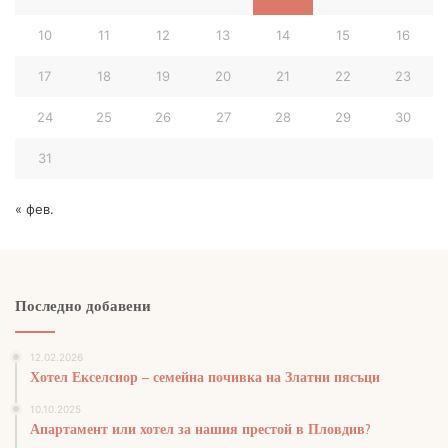
изхранване?
10
11
12
13
14
15
16
Настаняването е на база ол инклузив, което гарантира
свежа храна 4 пъти дневно. Закуска, обяд и вечеря се
17
18
19
20
21
22
23
сервират на блок маса, а за следобедна закуска има
24
25
26
27
28
29
30
сладки и солени изкушения като пици, бургери,
сандвичи. Тарсис Хотел & Аквапарк разполага с бар-
31
басейн, тепаняки ресторант, нощен клуб, ресторант-
градина. Тепаняки ресторантът предлага азиатска
« фев.
кухня, а за да се насладите на вкусните ястия в
ресторант-градина, трябва да направите предварително
резервация.
Последно добавени
12.02.2026
Хотел Екселсиор – семейна почивка на Златни пясъци
10.10.2025
Апартамент или хотел за нашия престой в Пловдив?